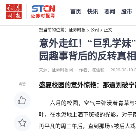
首页
快讯
要闻
股市
您当前的位置：
证券时报
>
公司
>
正文
意外走红！“巨乳学妹
园趣事背后的反转真相
来源：证券时报网
作者：陈信聪
2026-02-10 
盛夏校园的意外惊艳：那道划破宁
点赞
六月的校园，空气中弥漫着青草与
叶，在水泥地上洒下斑驳的光影。对于南
再平凡的周三午后，直到那场⭐被后人戏