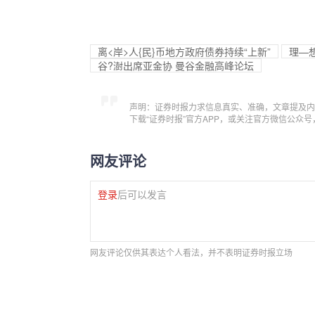
离<岸>人{民}币地方政府债券持续“上新”
理—
谷?澍出席亚金协 曼谷金融高峰论坛
声明：证券时报力求信息真实、准确，文章提及内
下载“证券时报”官方APP，或关注官方微信公众
网友评论
登录
后可以发言
网友评论仅供其表达个人看法，并不表明证券时报立场