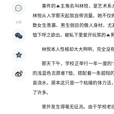
事件的🔥主角名叫林悦，是艺术系
林悦从入学那天起就自带流量。她不仅
分享
数女生羡慕、男生侧目的傲人身材。尤
恤下呼之欲出，被私下里爱开玩笑的🔥男
林悦本人性格却大大咧咧，完全没
那天下午，学校正举行一年一度的“
的浅蓝色志愿者T恤，搭配着一条超短
苗浇水。原本这只是一个枯燥的体力活
了许多。
意外发生得毫无征兆。由于学校老